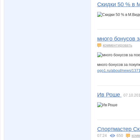
Скидки 50 % в 
много бонусов з
комментировать
много бонусов за покуп
ogo1.ru/about/news/137
Ив Роше
07.10.201
Спортмастер Cк
07:24
650
комм