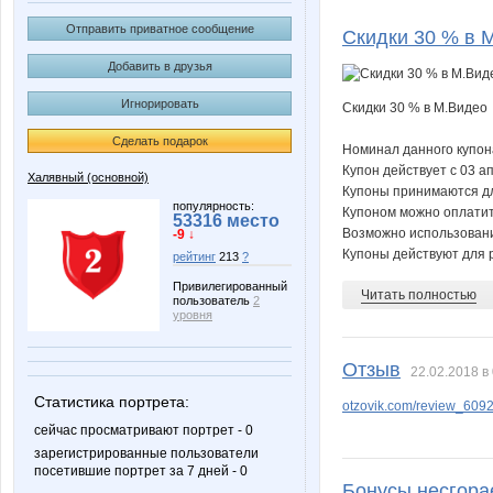
Катя К
Рыб@-п
Отправить приватное сообщение
Скидки 30 % в 
Добавить в друзья
Игнорировать
Скидки 30 % в М.Видео
Сделать подарок
Номинал данного купон
Купон действует с 03 а
Халявный (основной)
Купоны принимаются дл
популярность:
Купоном можно оплатит
53316 место
Возможно использование
-9 ↓
Купоны действуют для 
рейтинг
213
?
Привилегированный
Читать полностью
пользователь
2
уровня
Отзыв
22.02.2018 в
Статистика портрета:
otzovik.com/review_609
сейчас просматривают портрет - 0
зарегистрированные пользователи
посетившие портрет за 7 дней - 0
Бонусы несгора