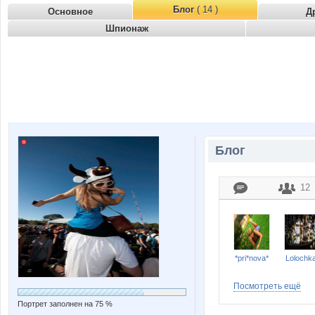
Блог
( 14 )
Основное
Д
Шпионаж
Блог
12
*pri*nova*
Lolochk
Посмотреть ещё
Портрет заполнен на 75 %